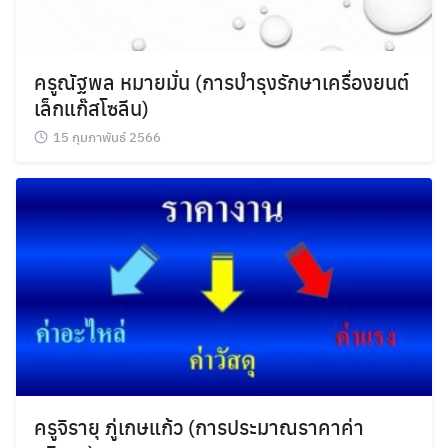
ครูณัฐพล หมายมั่น (การบำรุงรักษาเครื่องยนต์
เล็กแก๊สโซลีน)
15 กุมภาพันธ์ 2566
ครูจิรายุ ภู่เกษแก้ว (การประมาณราคาค่า