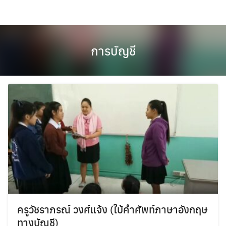
Skip
to
content
การบัญชี
ครูวัชราภรณ์ วงศ์แจ้ง (ใบ้คำศัพท์ภาษาอังกฤษ
ทางบัญชี)