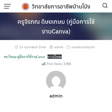
Skip
วิทยาลัยการอาชีพบ้านโป่ง
to
content
ครูจิรภณ ดิษยเกษม (คู่มือการใช้
งานCanva)
15 กุมภาพันธ์ 2566
admin
คอมพิวเตอร์ธุรกิจ
คธ.จิรภณ-คู่มือการใช้งานCanva
ดาวน์โหลด
Post Views:
3,984
admin