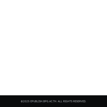
Search
Search
for:
©2025 EPUBLISH.BPG.AC.TH. ALL RIGHTS RESERVED.